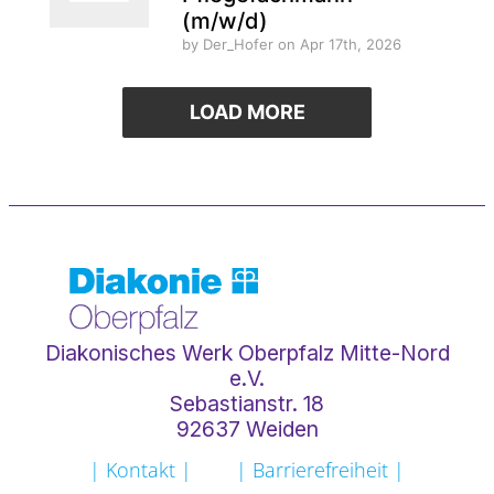
(m/w/d)
by Der_Hofer
on Apr 17th, 2026
LOAD MORE
Diakonisches Werk Oberpfalz Mitte-Nord
e.V.
Sebastianstr. 18
92637 Weiden
| Kontakt |
| Barrierefreiheit |