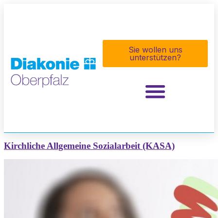
Inhalt
springen
Sie wollen uns
unterstützen?
Kirchliche Allgemeine Sozialarbeit (KASA)