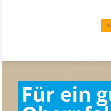
S
Für ein 