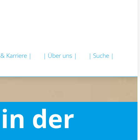
 & Karriere |
| Über uns |
| Suche |
in der