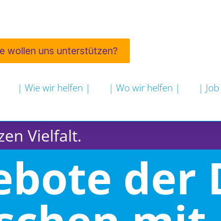
ie wollen uns unterstützen?
| Wie wir helfen |
| Wo wir helfen |
| Job
en Vielfalt.
ebote der 