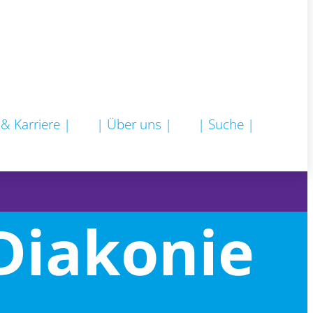
 & Karriere |
| Über uns |
| Suche |
Diakonie