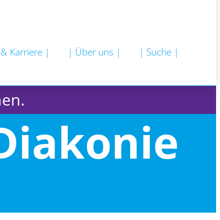
 & Karriere |
| Über uns |
| Suche |
hen.
Diakonie