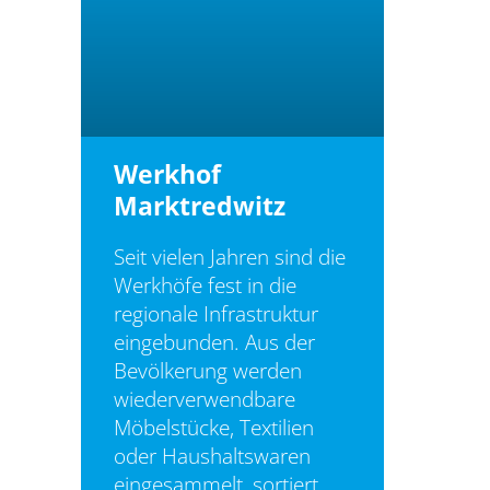
Werkhof
Marktredwitz
Seit vielen Jahren sind die
Werkhöfe fest in die
regionale Infrastruktur
eingebunden. Aus der
Bevölkerung werden
wiederverwendbare
Möbelstücke, Textilien
oder Haushaltswaren
eingesammelt, sortiert