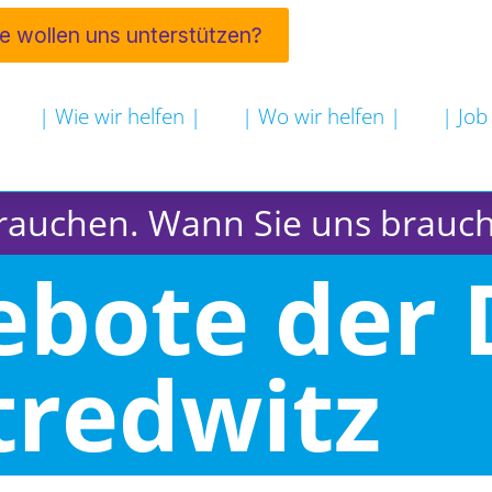
ie wollen uns unterstützen?
| Wie wir helfen |
| Wo wir helfen |
| Job
rauchen. Wann Sie uns brauc
ebote der 
tredwitz