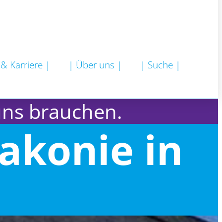
 & Karriere |
| Über uns |
| Suche |
uns brauchen.
akonie in