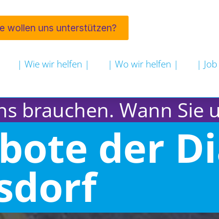
ie wollen uns unterstützen?
| Wie wir helfen |
| Wo wir helfen |
| Job
ns brauchen. Wann Sie 
bote der Di
sdorf