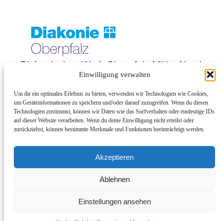
Diakonisches Werk Oberpfalz Mitte-Nord
e.V.
Einwilligung verwalten
Sebastianstr. 18
Um dir ein optimales Erlebnis zu bieten, verwenden wir Technologien wie Cookies,
92637 Weiden
um Geräteinformationen zu speichern und/oder darauf zuzugreifen. Wenn du diesen
Technologien zustimmst, können wir Daten wie das Surfverhalten oder eindeutige IDs
| Kontakt |
| Barrierefreiheit |
auf dieser Website verarbeiten. Wenn du deine Einwilligung nicht erteilst oder
zurückziehst, können bestimmte Merkmale und Funktionen beeinträchtigt werden.
| Datenschutz |
| Impressum |
Akzeptieren
| Cookie-Richtlinie (EU) |
Ablehnen
Einstellungen ansehen
| © 2026 DIE BLAUE MASCHINE HOF |