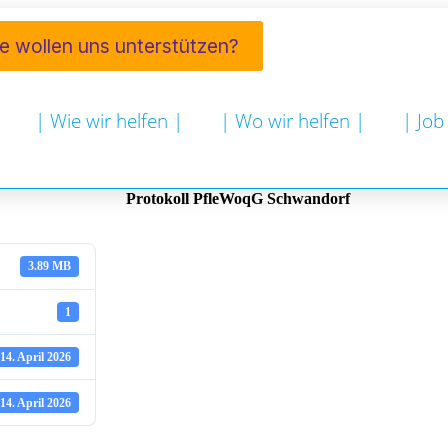
ie wollen uns unterstützen?
| Wie wir helfen |
| Wo wir helfen |
| Job
Protokoll PfleWoqG Schwandorf
3.89 MB
1
14. April 2026
14. April 2026