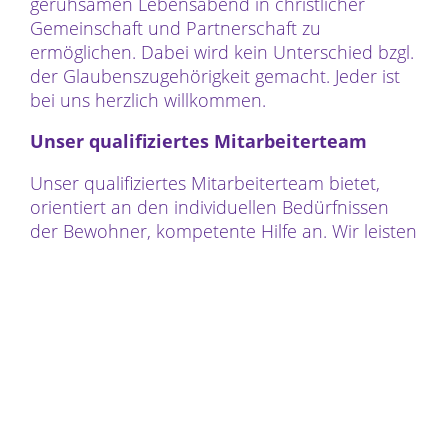
geruhsamen Lebensabend in christlicher
Gemeinschaft und Partnerschaft zu
ermöglichen. Dabei wird kein Unterschied bzgl.
der Glaubenszugehörigkeit gemacht. Jeder ist
bei uns herzlich willkommen.
Unser qualifiziertes Mitarbeiterteam
Unser qualifiziertes Mitarbeiterteam bietet,
orientiert an den individuellen Bedürfnissen
der Bewohner, kompetente Hilfe an. Wir leisten
verantwortungsvolle Pflege und schaffen ein
Netz lebendiger Beziehungen.
Bei uns wohnen und leben Menschen auf
mehreren Etagen. Der Pflegebereich beginnt
im Erdgeschoss, geht über das erste
Obergeschoss bis hin ins zweite Obergeschoss.
Es stehen Zimmer mit geräumiger Nasszelle zur
Verfügung. Eigene Möbel und persönliche