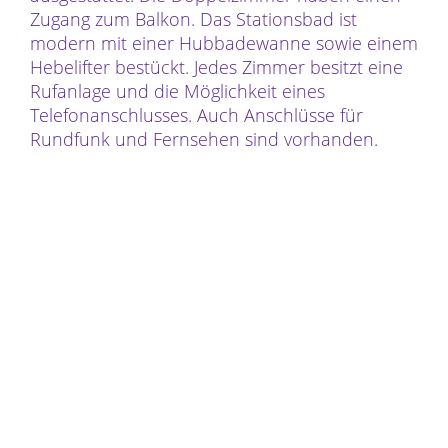
Zugang zum Balkon. Das Stationsbad ist
modern mit einer Hubbadewanne sowie einem
Hebelifter bestückt. Jedes Zimmer besitzt eine
Rufanlage und die Möglichkeit eines
Telefonanschlusses. Auch Anschlüsse für
Rundfunk und Fernsehen sind vorhanden.
Unser Bewohnergarten lädt zum Verweilen im
Freien ein. Alle Räume, Flure und Zugänge sind
selbstverständlich nach den neuesten
Erkenntnissen alten- und behindertengerecht
angelegt und eingerichtet. Natürlich steht den
Seniorinnen und Senioren ein Personenaufzug
auf allen Stockwerken zur Verfügung.
Wir stellen Bettwäsche, Handtücher und
Waschlappen. Die eigene Gestaltung mit
Möbeln und Wandschmuck ist jederzeit
möglich.