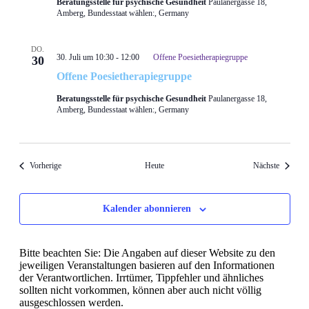
Beratungsstelle für psychische Gesundheit
Paulanergasse 18,
Amberg, Bundesstaat wählen:, Germany
DO.
30. Juli um 10:30
-
12:00
Offene Poesietherapiegruppe
30
Offene Poesietherapiegruppe
Beratungsstelle für psychische Gesundheit
Paulanergasse 18,
Amberg, Bundesstaat wählen:, Germany
Veranstaltungen
Veransta
Vorherige
Heute
Nächste
Kalender abonnieren
Bitte beachten Sie: Die Angaben auf dieser Website zu den
jeweiligen Veranstaltungen basieren auf den Informationen
der Verantwortlichen. Irrtümer, Tippfehler und ähnliches
sollten nicht vorkommen, können aber auch nicht völlig
ausgeschlossen werden.