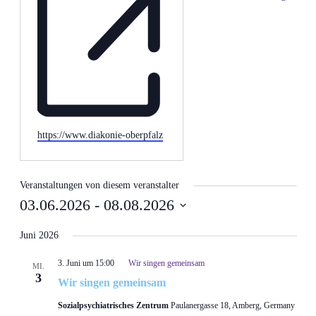
Webseite
https://www.diakonie-oberpfalz
Veranstaltungen von diesem veranstalter
03.06.2026
 - 
08.08.2026
Datum
wählen.
Juni 2026
3. Juni um 15:00
Wir singen gemeinsam
MI.
3
Wir singen gemeinsam
Sozialpsychiatrisches Zentrum
Paulanergasse 18, Amberg, Germany