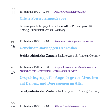
DO.
11. Juni um 10:30
-
12:00
Offene Poesietherapiegruppe
11
Offene Poesietherapiegruppe
Beratungsstelle für psychische Gesundheit
Paulanergasse 18,
Amberg, Bundesstaat wählen:, Germany
16. Juni um 16:30
-
17:00
Gemeinsam stark gegen Depression
DI.
16
Gemeinsam stark gegen Depression
Sozialpsychiatrisches Zentrum
Paulanergasse 18, Amberg, Germany
17. Juni um 15:00
-
16:30
Gesprächsgruppe für Angehörige von
MI.
Menschen mit Demenz und Depressionen im Alter
17
Gesprächsgruppe für Angehörige von Menschen
mit Demenz und Depressionen im Alter
Sozialpsychiatrisches Zentrum
Paulanergasse 18, Amberg, Germany
DO.
18. Juni um 10:30
-
12:00
Offene Poesietherapiegruppe