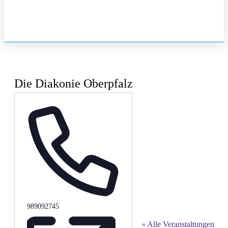
Die Diakonie Oberpfalz
Telefon
989092745
« Alle Veranstaltungen