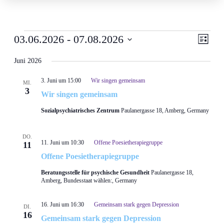
Ansich
Veran
03.06.2026
 - 
07.08.2026
Liste
Ansic
Naviga
Datum
Navig
wählen.
Juni 2026
3. Juni um 15:00
Wir singen gemeinsam
MI.
3
Wir singen gemeinsam
Sozialpsychiatrisches Zentrum
Paulanergasse 18, Amberg, Germany
DO.
11. Juni um 10:30
Offene Poesietherapiegruppe
11
Offene Poesietherapiegruppe
Beratungsstelle für psychische Gesundheit
Paulanergasse 18,
Amberg, Bundesstaat wählen:, Germany
16. Juni um 16:30
Gemeinsam stark gegen Depression
DI.
16
Gemeinsam stark gegen Depression