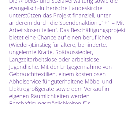
Die Arbeits- und Sozialverwaltung sowie die
evangelisch-lutherische Landeskirche
unterstützen das Projekt finanziell, unter
anderem durch die Spendenaktion „1+1 – Mit
Arbeitslosen teilen“. Das Beschäftigungsprojekt
bietet eine Chance auf einen beruflichen
(Wieder-)Einstieg für ältere, behinderte,
ungelernte Kräfte, Spätaussiedler,
Langzeitarbeitslose oder arbeitslose
Jugendliche. Mit der Entgegennahme von
Gebrauchttextilien, einem kostenlosen
Abholservice für guterhaltene Möbel und
Elektrogroßgeräte sowie dem Verkauf in
eigenen Räumlichkeiten werden
Beschäftigungsmöglichkeiten für
langzeitarbeitslose Frauen und Männer
geschaffen. Die Verkaufserlöse dienen der
Mitfinanzierung der laufenden Kosten und
machen die Verwirklichung dieser Idee