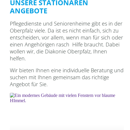
UNSERE STATIONÄREN
ANGEBOTE
Pflegedienste
und
Seniorenheime
gibt
es
in
der
Oberpfalz
viele.
Da
ist
es
nicht
einfach,
sich
zu
entscheiden,
vor
allem,
wenn
man
für
sich
oder
einen
Angehörigen
rasch
Hilfe
braucht.
Dabei
wollen
wir,
die
Diakonie Oberpfalz
,
Ihnen
helfen.
Wir
bieten
Ihnen
eine
individuelle
Bera
tung
und
suchen
mit
Ihnen
gemeinsam
das
richtige
Angebot für Sie.