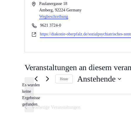
Adresse
Paulanergasse 18
Amberg
,
92224
Germany
Wegbeschreibung
Telefon
9621 3724-0
Webseite
https://diakonie-oberpfalz.de/sozialpsychiatrisches-ze
Veranstaltungen an diesem veran
Anstehende
Heute
Es wurden
Datum
keine
wählen.
Hinweis
Ergebnisse
gefunden.
Vorherige
Veranstaltungen